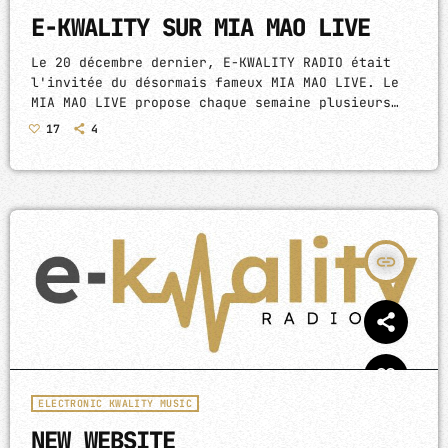
E-KWALITY SUR MIA MAO LIVE
Le 20 décembre dernier, E-KWALITY RADIO était
l'invitée du désormais fameux MIA MAO LIVE. Le
MIA MAO LIVE propose chaque semaine plusieurs
livestreams avec un large panel d'artistes, qui
17
4
se prêtent au jeu d'une interview de quelques
minutes pour présenter leurs projets, avant de
prendre les platines pour une grosse heure de DJ
set. Représenté par son fondateur, Pedro Datana,
E-KWALITY RADIO s'est donc pliée à l'exercice,
sous la direction […]
insert_link
ELECTRONIC KWALITY MUSIC
NEW WEBSITE