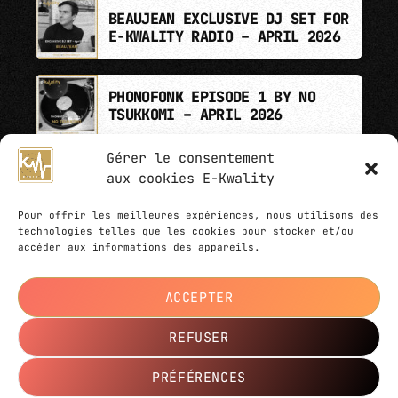
BEAUJEAN EXCLUSIVE DJ SET FOR
E-KWALITY RADIO – APRIL 2026
PHONOFONK EPISODE 1 BY NO
TSUKKOMI – APRIL 2026
Gérer le consentement
aux cookies E-Kwality
Pour offrir les meilleures expériences, nous utilisons des
technologies telles que les cookies pour stocker et/ou
accéder aux informations des appareils.
@2023 E-Kwality Music association - All
rights reserved © - Photos by
David Boschet
-
ACCEPTER
Website created by
Ziloub
,
Le Webarium
agency
REFUSER
PRÉFÉRENCES