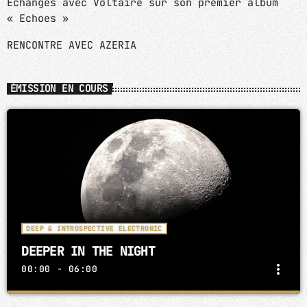
Echanges avec Voltaire sur son premier album
« Echoes »
RENCONTRE AVEC AZERIA
ÉMISSION EN COURS
DEEP & INTROSPECTIVE ELECTRONIC
DEEPER IN THE NIGHT
more_vert
00:00 - 06:00