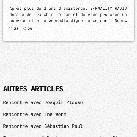
Après plus de 2 ans d'existence, E-KWALITY RADIO
décide de franchir le pas et de vous proposer un
nouveau site de webradio digne de ce nom ! Nous
avons revu intégralement revu toute notre
35
24
programmation hebdomadaire, et nous l’avons
transformé en de nombreuses playlists,
organisées par thème ou par genres.
AUTRES ARTICLES
Rencontre avec Joaquim Plossu
Rencontre avec The Worm
Rencontre avec Sébastien Paul