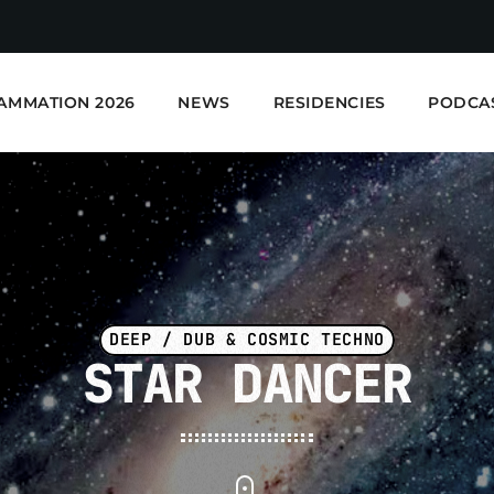
AMMATION 2026
NEWS
RESIDENCIES
PODCA
DEEP / DUB & COSMIC TECHNO
STAR DANCER
E-Kwality Radio - Elec
EN COURS DE LECTURE