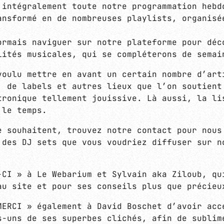
 intégralement toute notre programmation hebd
DEEP / ELECTRONICA / DOWNTEMPO
ansformé en de nombreuses playlists, organisé
BLUE NOTE
Entre deep house, electronica ou ambia
JAZZ / FUNK / SOUL / ORCHESTRAL MUSIC
délicate et éclectique pour un début d
12:00 - 13:30
ormais naviguer sur notre plateforme pour déc
lités musicales, qui se compléterons de semai
voulu mettre en avant un certain nombre d’art
HUMAN TRAFFIC
, de labels et autres lieux que l’on soutient
ELECTRONICA / EXPERIMENTAL / BREAK
13:30 - 15:00
tronique tellement jouissive. Là aussi, la li
 le temps.
PARADISE GARAGE
e souhaitent, trouvez notre contact pour nous
HOUSE / DEEP HOUSE / CHICAGO & NYC IN
 des DJ sets que vous voudriez diffuser sur n
15:00 - 16:30
-CI » à Le Webarium et Sylvain aka Ziloub, qu
au site et pour ses conseils plus que précieu
MERCI » également à
David Boschet
d’avoir acc
s-uns de ses superbes clichés, afin de sublim