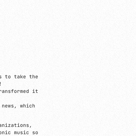
s to take the
!
ransformed it
 news, which
anizations,
onic music so