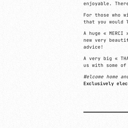
enjoyable. Ther
For those who w
that you would 
A huge « MERCI 
new very beauti
advice!
A very big « TH
us with some of
Welcome home an
Exclusively elec