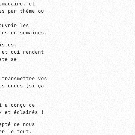
omadaire, et
es par thème ou
nces plus downtempo, une sélection
e journée flegmatique.
ouvrir les
nes en semaines.
istes,
 et qui rendent
ste se
 transmettre vos
FLUENCES
os ondes (si ça
i a conçu ce
x et éclairés !
epté de nous
er le tout.