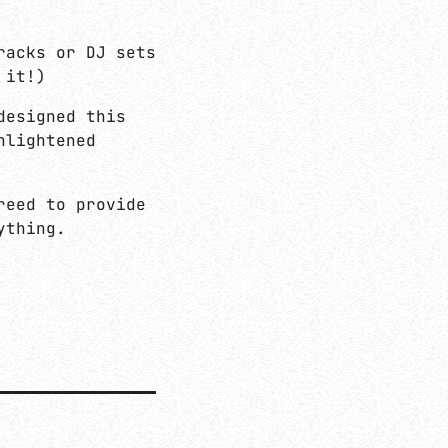
racks or DJ sets
 it!)
designed this
nlightened
reed to provide
ything.