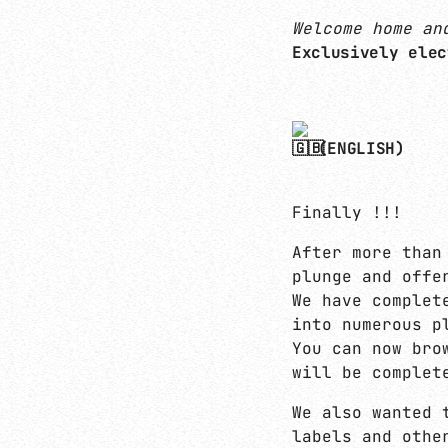
Welcome home an
Exclusively elec
(ENGLISH)
Finally !!!
After more than
plunge and offe
We have complet
into numerous p
You can now bro
will be complet
We also wanted 
labels and othe