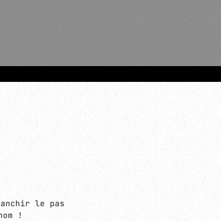
more_vert
anchir le pas
close
nom !