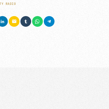
TY RADIO
email