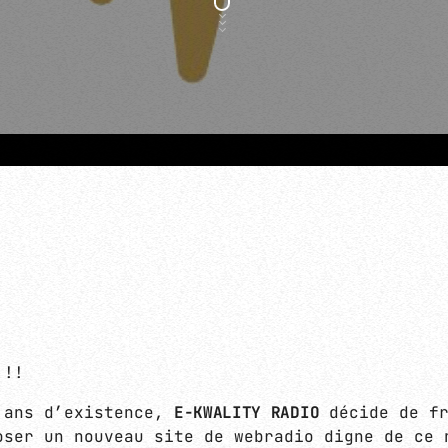
DEEP / ELECTRONICA / DOWNTEMPO
MINI MOOD
09:00 - 12:00
!!!
 ans d’existence,
E-KWALITY RADIO
décide de fr
oser un nouveau site de webradio digne de ce 
MINI MOOD
PROGRAMMATION E-KWALITY À VENIR