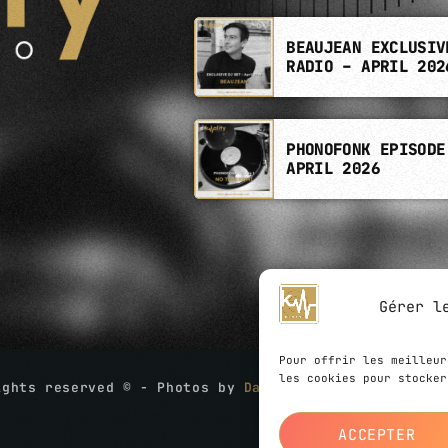
BEAUJEAN EXCLUSIV
RADIO – APRIL 202
PHONOFONK EPISODE
APRIL 2026
Gérer l
Pour offrir les meilleur
les cookies pour stocker
ights reserved © - Photos by
David Boschet
- Website
ACCEPTER