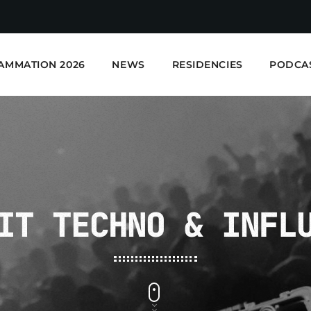
AMMATION 2026
NEWS
RESIDENCIES
PODCA
IT TECHNO & INFL
E-Kwality Radio - Elec
EN COURS DE LECTURE