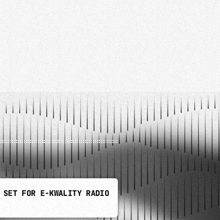
nces plus downtempo, une sélection
e journée flegmatique.
FLUENCES
 SET FOR E-KWALITY RADIO