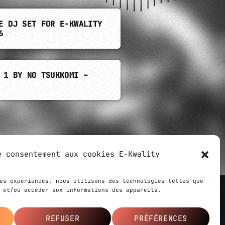
E DJ SET FOR E-KWALITY
6
 1 BY NO TSUKKOMI –
e consentement aux cookies E-Kwality
es expériences, nous utilisons des technologies telles que
 et/ou accéder aux informations des appareils.
 created by
Ziloub
,
Le Webarium
agency
REFUSER
PRÉFÉRENCES