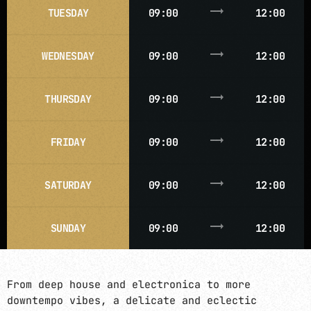
trending_flat
TUESDAY
09:00
12:00
trending_flat
WEDNESDAY
09:00
12:00
E-Kwality Radio - Electronic Kwality Music
trending_flat
THURSDAY
09:00
12:00
EN COURS DE LECTURE
trending_flat
FRIDAY
09:00
12:00
trending_flat
SATURDAY
09:00
12:00
trending_flat
SUNDAY
09:00
12:00
HOUSE / DEEP HOUSE / CHICAGO & NYC INFLUENCES
PARADISE GARAGE
From deep house and electronica to more
more_vert
15:00 - 16:30
downtempo vibes, a delicate and eclectic