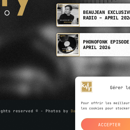
BEAUJEAN EXCLUSIV
RADIO – APRIL 202
PHONOFONK EPISODE
APRIL 2026
Gérer l
Pour offrir les meilleur
les cookies pour stocker
ights reserved © - Photos by
David Boschet
- Website
ACCEPTER