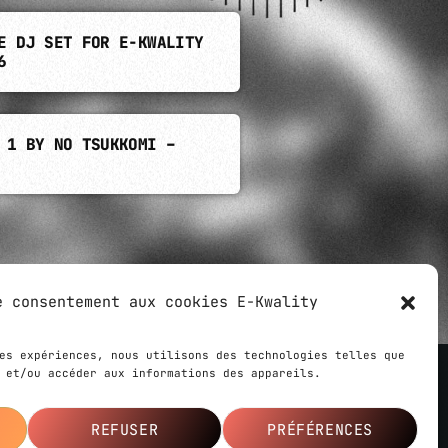
E DJ SET FOR E-KWALITY
6
 1 BY NO TSUKKOMI –
e consentement aux cookies E-Kwality
share
email
es expériences, nous utilisons des technologies telles que
 et/ou accéder aux informations des appareils.
 created by
Ziloub
,
Le Webarium
agency
REFUSER
PRÉFÉRENCES