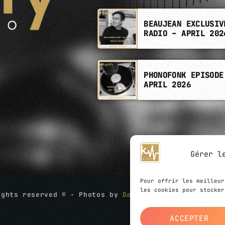
BEAUJEAN EXCLUSIV
RADIO – APRIL 202
PHONOFONK EPISODE
APRIL 2026
Gérer l
Pour offrir les meilleur
les cookies pour stocker
ights reserved © - Photos by
David Boschet
- Website
ACCEPTER