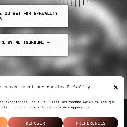
E DJ SET FOR E-KWALITY
6
 1 BY NO TSUKKOMI –
e consentement aux cookies E-Kwality
es expériences, nous utilisons des technologies telles que
 et/ou accéder aux informations des appareils.
 created by
Ziloub
,
Le Webarium
agency
REFUSER
PRÉFÉRENCES