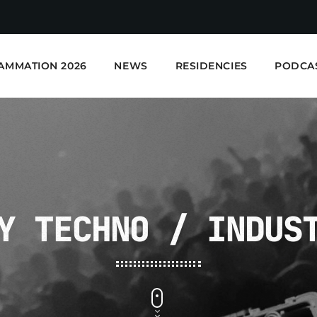
AMMATION 2026
NEWS
RESIDENCIES
PODCA
Y TECHNO / INDUS
E-Kwality Radio - Elec
EN COURS DE LECTURE