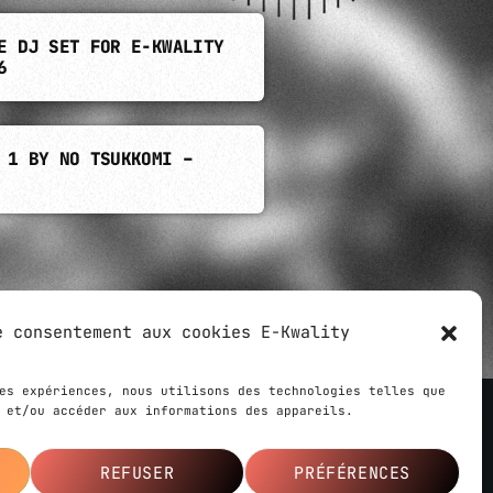
E DJ SET FOR E-KWALITY
6
 1 BY NO TSUKKOMI –
e consentement aux cookies E-Kwality
share
email
es expériences, nous utilisons des technologies telles que
 et/ou accéder aux informations des appareils.
 created by
Ziloub
,
Le Webarium
agency
REFUSER
PRÉFÉRENCES