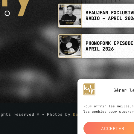
BEAUJEAN EXCLUSIV
RADIO – APRIL 202
PHONOFONK EPISODE
APRIL 2026
Gérer l
Pour offrir les meilleur
les cookies pour stocker
ights reserved © - Photos by
David Boschet
- Website
ACCEPTER