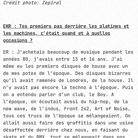
Crédit photo: Zepiral
EKR
: Tes premiers pas derrière les platines et
les machines, c’était quand et à quelles
occasions ?
ER : J’achetais beaucoup de musique pendant les
années 80, j’avais entre 13 et 16 ans. J’ai
même eu les premiers disques de house avec un
de mes potes de l’époque. Des disques bizarres
qu’il avait ramenés de Londres, de la house. Il
n’y avait pas encore la techno à l’époque. Puis
on a entendu parler d’un club, le Boy. A
l’époque, on écoutait aussi du hip-hop, de la
new wave, de l’indus, Front 242, Art of Noise,
tous ces trucs de l’époque se mélangeaient. On
allait aussi faire des graffitis dans une usine
désaffectée derrière chez nous, en faisant du
skate et du BMX, tout se mélangeait dans nos