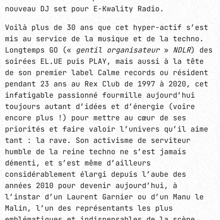
nouveau DJ set pour E-Kwality Radio.
Voilà plus de 30 ans que cet hyper-actif s’est
mis au service de la musique et de la techno.
Longtemps GO («
gentil organisateur
»
NDLR
) des
soirées EL.UE puis PLAY, mais aussi à la tête
E-Kwality Radio - Electronic Kwality Music
de son premier label Calme records ou résident
pendant 23 ans au Rex Club de 1997 à 2020, cet
EN COURS DE LECTURE
infatigable passionné fourmille aujourd’hui
toujours autant d’idées et d’énergie (voire
encore plus !) pour mettre au cœur de ses
priorités et faire valoir l’univers qu’il aime
tant : la rave. Son activisme de serviteur
humble de la reine techno ne s’est jamais
démenti, et s’est même d’ailleurs
considérablement élargi depuis l’aube des
HEAVY TECHNO / INDUSTRIAL
années 2010 pour devenir aujourd’hui, à
RAVEHOUSE
l’instar d’un Laurent Garnier ou d’un Manu le
more_vert
Malin, l’un des représentants les plus
22:30 - 00:00
emblématiques et indispensables de la scène