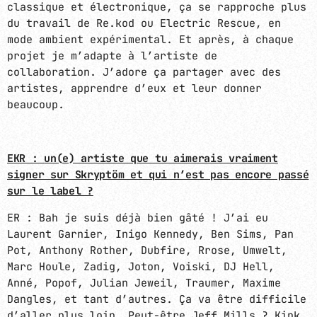
classique et électronique, ça se rapproche plus
du travail de Re.kod ou Electric Rescue, en
mode ambient expérimental. Et après, à chaque
projet je m’adapte à l’artiste de
collaboration. J’adore ça partager avec des
artistes, apprendre d’eux et leur donner
beaucoup.
EKR :
un(e) artiste que tu aimerais vraiment
signer sur Skryptöm et qui n’est pas encore passé
sur le label ?
ER : Bah je suis déjà bien gâté ! J’ai eu
Laurent Garnier, Inigo Kennedy, Ben Sims, Pan
Pot, Anthony Rother, Dubfire, Rrose, Umwelt,
Marc Houle, Zadig, Joton, Voiski, DJ Hell,
Anné, Popof, Julian Jeweil, Traumer, Maxime
Dangles, et tant d’autres. Ça va être difficile
d’aller plus loin… Peut-être Jeff Mills ? Kink