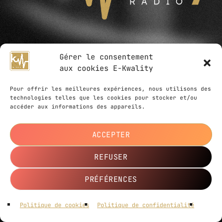
Gérer le consentement
DERNIERS PODCASTS
aux cookies E-Kwality
Pour offrir les meilleures expériences, nous utilisons des
technologies telles que les cookies pour stocker et/ou
OXYD EXCLUSIVE DJ SET FOR E-
accéder aux informations des appareils.
KWALITY RADIO – APRIL 2026
ACCEPTER
BEAUJEAN EXCLUSIVE DJ SET FOR
REFUSER
E-KWALITY RADIO – APRIL 2026
PRÉFÉRENCES
PHONOFONK EPISODE 1 BY NO
TSUKKOMI – APRIL 2026
ISS:SA
play_arrow
Politique de cookies
Politique de confidentialité
keyboard_arrow_right
Gescom