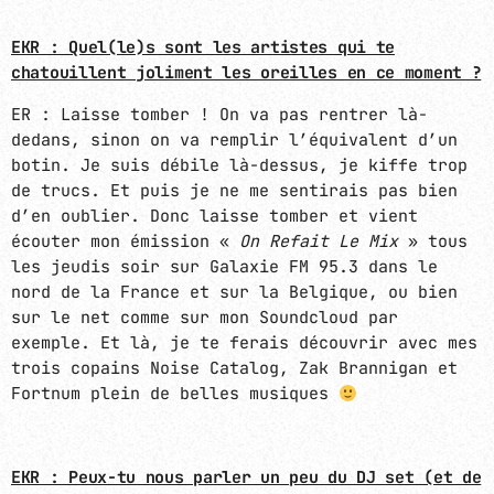
EKR : Quel(le)s sont les artistes qui te
chatouillent joliment les oreilles en ce moment ?
ER : Laisse tomber ! On va pas rentrer là-
dedans, sinon on va remplir l’équivalent d’un
botin. Je suis débile là-dessus, je kiffe trop
de trucs. Et puis je ne me sentirais pas bien
d’en oublier. Donc laisse tomber et vient
écouter mon émission «
On Refait Le Mix
» tous
les jeudis soir sur Galaxie FM 95.3 dans le
nord de la France et sur la Belgique, ou bien
sur le net comme sur mon Soundcloud par
exemple. Et là, je te ferais découvrir avec mes
trois copains Noise Catalog, Zak Brannigan et
Fortnum plein de belles musiques
EKR : Peux-tu nous parler un peu du DJ set (et de