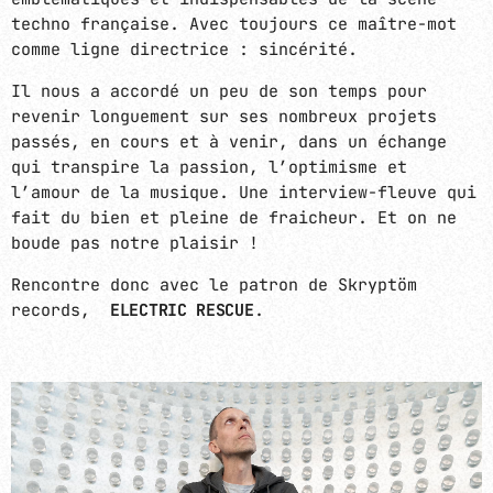
techno française. Avec toujours ce maître-mot
RAVEHOUSE
close
comme ligne directrice : sincérité.
HEAVY TECHNO / INDUSTRIAL
PROGRAMMATION E-KWALITY À VENIR
Il nous a accordé un peu de son temps pour
5h00 du matin… Votre festival préféré bat son
revenir longuement sur ses nombreux projets
plein, les artistes s’enchaînent sur les
DEEPER IN THE NIGHT
passés, en cours et à venir, dans un échange
DEEP & INTROSPECTIVE ELECTRONIC
différentes scènes et lâchent les chiens pour
qui transpire la passion, l’optimisme et
00:00 - 06:00
finir cette nuit en apothéose, avant les
l’amour de la musique. Une interview-fleuve qui
premiers rayons de soleil. Sélection
fait du bien et pleine de fraicheur. Et on ne
industrial et heavy techno.
COFFEE TIME
boude pas notre plaisir !
AMBIENT / DOWNTEMPO / TRIP-HOP
06:00 - 09:00
Rencontre donc avec le patron de Skryptöm
records,
ELECTRIC RESCUE
.
MINI MOOD
DEEP / ELECTRONICA / DOWNTEMPO
09:00 - 12:00