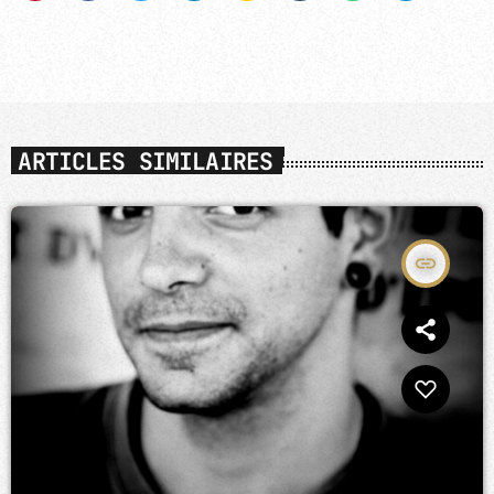
ARTICLES SIMILAIRES
insert_link