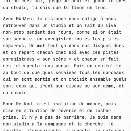
lui ou chez moi, jusqu’au bout et quand tu sors
du studio, tu sais que tu tiens un truc.
Avec Möd3rn, la distance nous oblige à nous
retrouver dans un studio et on fait du live
non-stop pendant des jours, comme si on était
sur scène et on enregistre toutes les pistes
séparées. On met tout ça dans nos disques durs
et on repart chacun chez soi avec ces pistes
enregistrées « sur scène » et chacun en fait
des interprétations perso. Puis on centralise
au bout de quelques semaines tous les morceaux
qui en sont sortis et on choisit ensemble quels
sont ceux qui iront sur disque ou sur démo, et
on envoie.
Pour Re.kod, c’est isolation du monde, puis
mise en situation de rêverie et de lâcher
prise. Il n’y a pas de barrière. Je suis dans
mon studio à la campagne et je cherche, je
fouille, j’expérimente, j’invente, je détourne