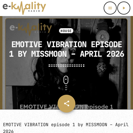
menu
play_arrow
close
HOUSE
HOME
EMOTIVE VIBRATION EPISODE
1 BY MISSMOON – APRIL 2026
PROGRAMMATION 2026
NEWS
RESIDENCIES
PODCASTS
share
email
CONTACT
EMOTIVE VIBRATION episode 1 by MISSMOON – April
2026