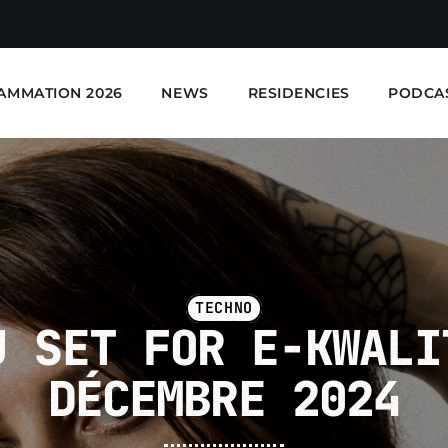
AMMATION 2026
NEWS
RESIDENCIES
PODCA
TECHNO
J SET FOR E-KWALI
E-Kwality Radio - Elec
DÉCEMBRE 2024
EN COURS DE LECTURE