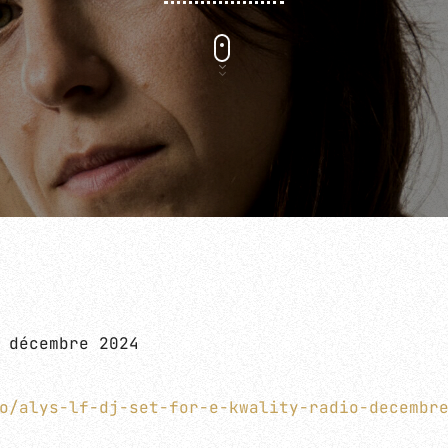
DEEP & INTROSPECTIVE ELECTRONIC
DEEPER IN THE NIGHT
 décembre 2024
00:00 - 06:00
o/alys-lf-dj-set-for-e-kwality-radio-decembr
DEEPER IN THE NIGHT
PROGRAMMATION E-KWALITY À VENIR