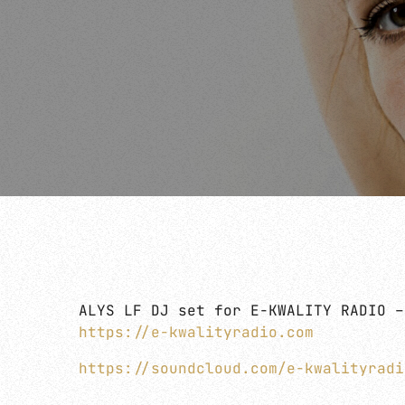
ALYS LF DJ set for E-KWALITY RADIO –
https://e-kwalityradio.com
https://soundcloud.com/e-kwalityradi