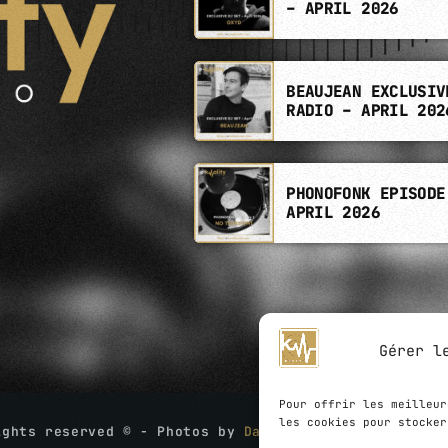
– APRIL 2026
BEAUJEAN EXCLUSIV
RADIO – APRIL 202
PHONOFONK EPISODE
APRIL 2026
Gérer l
Pour offrir les meilleur
les cookies pour stocker
ights reserved © - Photos by
David Boschet
- Website