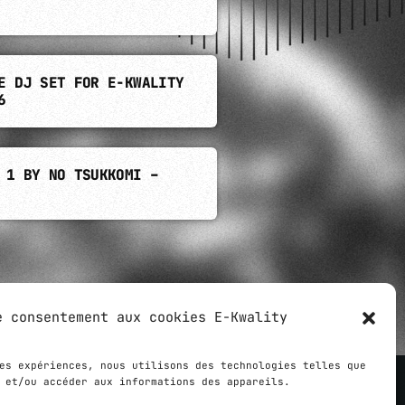
E DJ SET FOR E-KWALITY
6
 1 BY NO TSUKKOMI –
e consentement aux cookies E-Kwality
share
email
es expériences, nous utilisons des technologies telles que
 et/ou accéder aux informations des appareils.
 created by
Ziloub
,
Le Webarium
agency